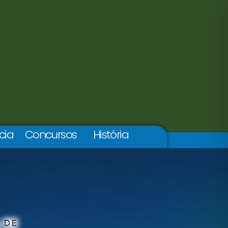
cia
Concursos
História