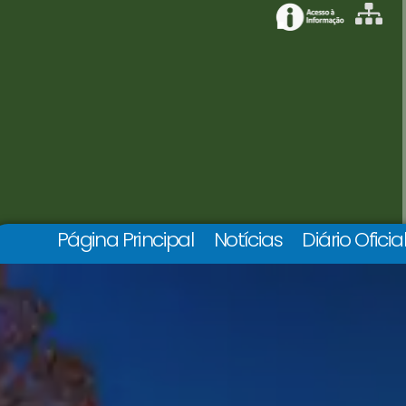
Página Principal
Notícias
Diário Oficia