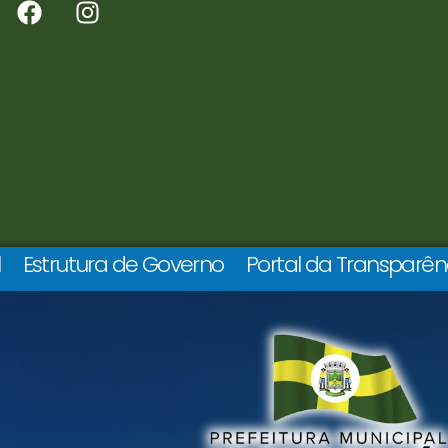
l
Estrutura de Governo
Portal da Transparên