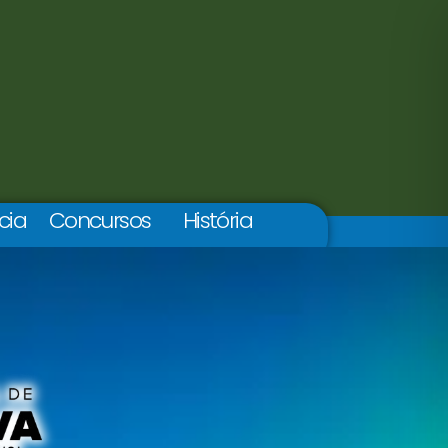
cia
Concursos
História