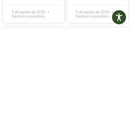
5 de agosto de 2026
5 de agosto de 2026
Nenhum comentário
Nenhum comentário
Edital de
Diário Oficial
Convocação
Eletrônico –
080 – Concurso
Edição 1082 –
Público
05/08/2026
001/2023
LER MAIS »
LER MAIS »
5 de agosto de 2026
5 de agosto de 2026
Nenhum comentário
Nenhum comentário
Aviso de
Aviso de
Licitação
Licitação