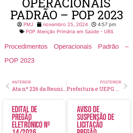
OPERACIONAIS
PADRÃO – POP 2023
PMJ
novembro 25, 2024
4:57 pm
POP Atenção Primária em Saúde - UBS
Procedimentos Operacionais Padrão –
POP 2023
ANTERIOR
POSTERIOR
Ata nº 226 da Reunião Ordinária de 17/09/2024 do Conselho Municipal de Saúde – COMSAÚDE
Prefeitura e UEPG encerram edição de programa de extensão com foco no envelhecimento ativo e bem-estar no Condomínio do Idoso
Edital de
Aviso de
Pregão
Suspensão de
Eletrônico Nº
Licitação
14/2026
Pregão