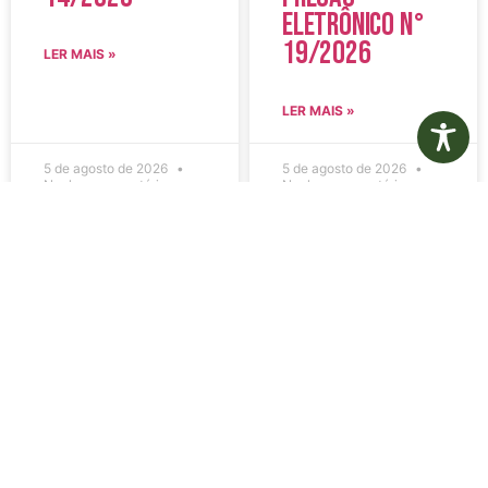
Eletrônico N°
19/2026
LER MAIS »
LER MAIS »
5 de agosto de 2026
5 de agosto de 2026
Nenhum comentário
Nenhum comentário
Edital de
Diário Oficial
Convocação
Eletrônico –
080 – Concurso
Edição 1082 –
Público
05/08/2026
001/2023
LER MAIS »
LER MAIS »