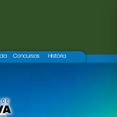
cia
Concursos
História