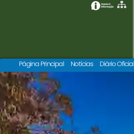
Página Principal
Notícias
Diário Oficia