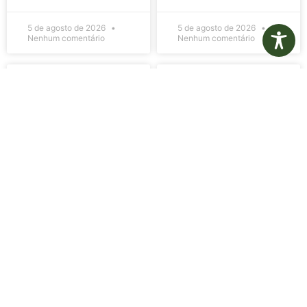
5 de agosto de 2026
5 de agosto de 2026
Nenhum comentário
Nenhum comentário
Edital de
Diário Oficial
Convocação
Eletrônico –
080 – Concurso
Edição 1082 –
Público
05/08/2026
001/2023
LER MAIS »
LER MAIS »
5 de agosto de 2026
5 de agosto de 2026
Nenhum comentário
Nenhum comentário
Aviso de
Aviso de
Licitação
Licitação