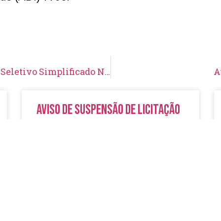
Resultado Provisório de Inscrições – Processo Seletivo Simplificado N° 001/2025 – SEMEC
A
Aviso de Suspensão de Licitação
Pregão Eletrônico N° 19/2026
LER MAIS »
5 de agosto de 2026
Nenhum comentário