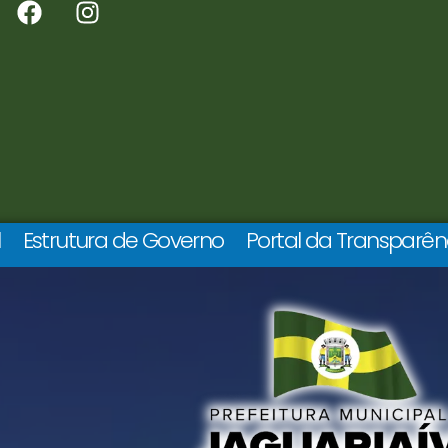
l
Estrutura de Governo
Portal da Transparên