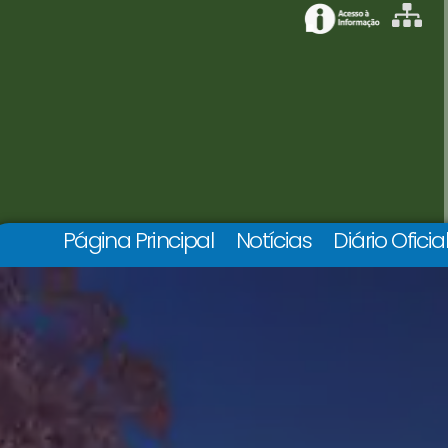
Página Principal
Notícias
Diário Oficia