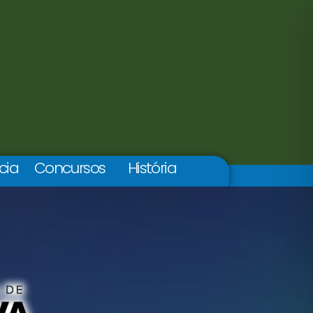
cia
Concursos
História