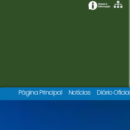
Página Principal
Notícias
Diário Oficia