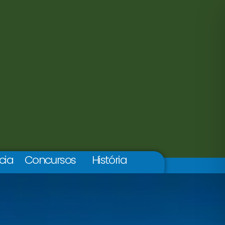
cia
Concursos
História