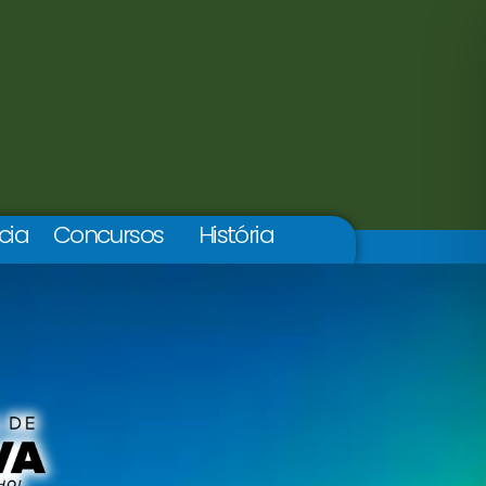
cia
Concursos
História