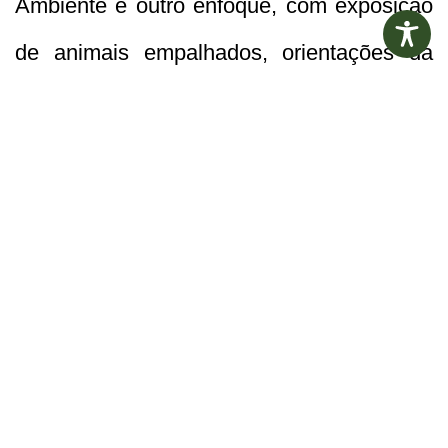
Ambiente é outro enfoque, com exposição
de animais empalhados, orientações da
Força Verde e distribuição de mudas de
árvores nativas pela Secretaria de Turismo
e Meio Ambiente.
O evento, que iniciou quarta (9) e encerra
nesta sexta-feira (11), funciona das 9h às
17h. O objetivo é aproximar os serviços
públicos da comunidade, facilitando o
acesso, de forma eficiente e acolhedora.