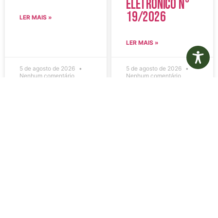
Eletrônico N°
19/2026
LER MAIS »
LER MAIS »
5 de agosto de 2026
5 de agosto de 2026
Nenhum comentário
Nenhum comentário
Edital de
Diário Oficial
Convocação
Eletrônico –
080 – Concurso
Edição 1082 –
Público
05/08/2026
001/2023
LER MAIS »
LER MAIS »
5 de agosto de 2026
5 de agosto de 2026