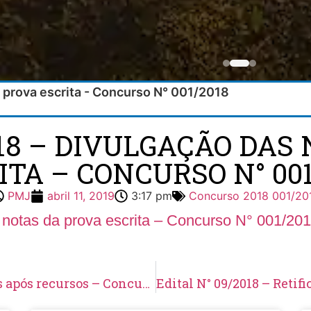
a prova escrita - Concurso N° 001/2018
018 – DIVULGAÇÃO DAS
ITA – CONCURSO N° 001
PMJ
abril 11, 2019
3:17 pm
Concurso 2018 001/20
 notas da prova escrita – Concurso N° 001/20
Edital N° 07/2018 – Homologação de inscrições após recursos – Concurso N° 001/2018