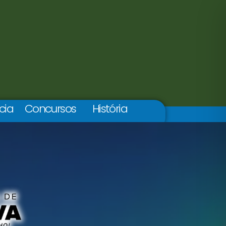
cia
Concursos
História