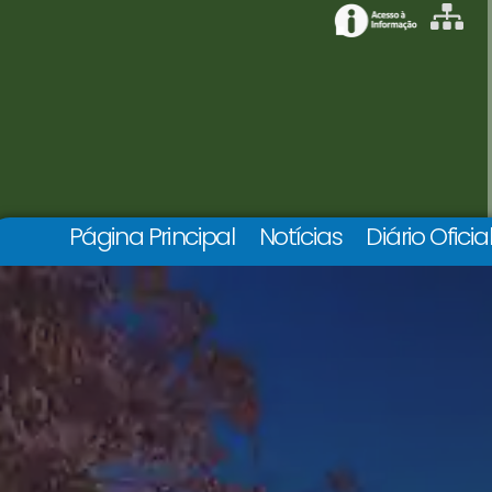
Página Principal
Notícias
Diário Oficia