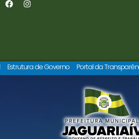
l
Estrutura de Governo
Portal da Transparên