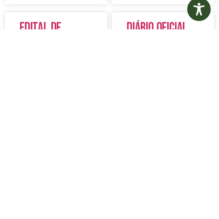
Edital de
Diário Oficial
Convocação
Eletrônico –
080 – Concurso
Edição 1082 –
Público
05/08/2026
001/2023
LER MAIS »
LER MAIS »
5 de agosto de 2026
5 de agosto de 2026
Nenhum comentário
Nenhum comentário
Aviso de
Aviso de
Licitação
Licitação
Pregão
Pregão
Eletrônico Nº
Eletrônico Nº