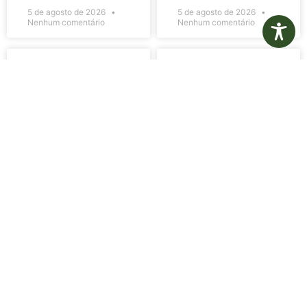
5 de agosto de 2026
5 de agosto de 2026
Nenhum comentário
Nenhum comentário
Edital de
Diário Oficial
Convocação
Eletrônico –
080 – Concurso
Edição 1082 –
Público
05/08/2026
001/2023
LER MAIS »
LER MAIS »
5 de agosto de 2026
5 de agosto de 2026
Nenhum comentário
Nenhum comentário
Aviso de
Aviso de
Licitação
Licitação