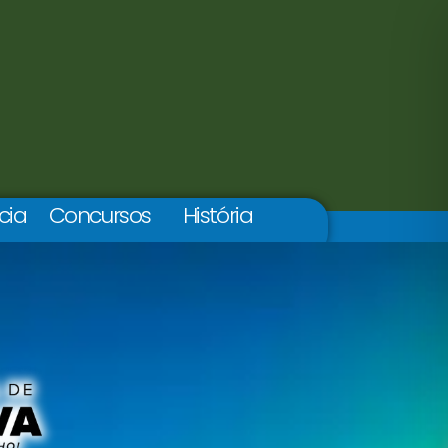
cia
Concursos
História