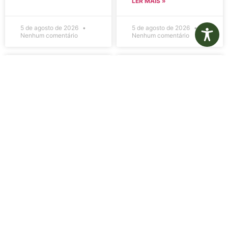
LER MAIS »
5 de agosto de 2026
5 de agosto de 2026
Nenhum comentário
Nenhum comentário
Edital de
Diário Oficial
Convocação
Eletrônico –
080 – Concurso
Edição 1082 –
Público
05/08/2026
001/2023
LER MAIS »
LER MAIS »
5 de agosto de 2026
5 de agosto de 2026
Nenhum comentário
Nenhum comentário
Aviso de
Aviso de