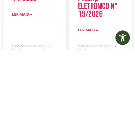
Eletrônico N°
19/2026
LER MAIS »
LER MAIS »
5 de agosto de 2026
5 de agosto de 2026
Nenhum comentário
Nenhum comentário
Edital de
Diário Oficial
Convocação
Eletrônico –
080 – Concurso
Edição 1082 –
Público
05/08/2026
001/2023
LER MAIS »
LER MAIS »
5 de agosto de 2026
5 de agosto de 2026