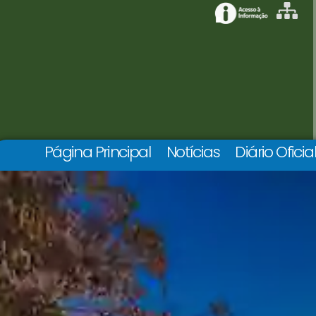
Página Principal
Notícias
Diário Oficia