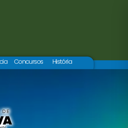
cia
Concursos
História