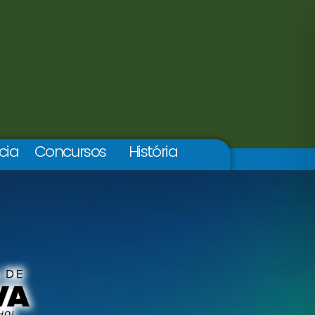
cia
Concursos
História