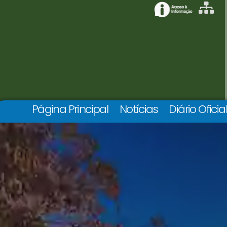
Página Principal
Notícias
Diário Oficia