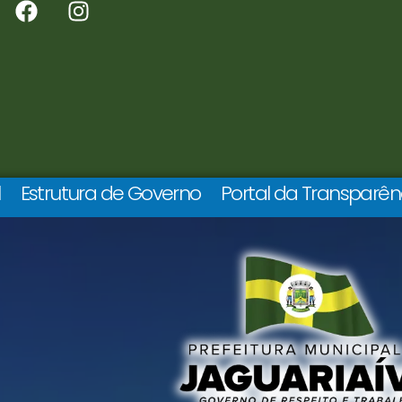
l
Estrutura de Governo
Portal da Transparên