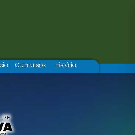
cia
Concursos
História