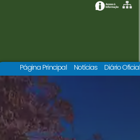
Página Principal
Notícias
Diário Oficia