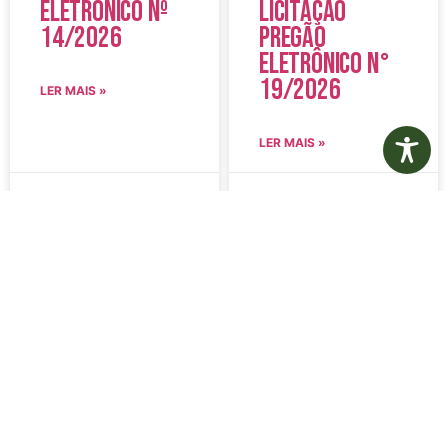
Eletrônico Nº
Licitação
14/2026
Pregão
Eletrônico N°
19/2026
LER MAIS »
LER MAIS »
5 de agosto de 2026
5 de agosto de 2026
Nenhum comentário
Nenhum comentário
Edital de
Diário Oficial
Convocação
Eletrônico –
080 – Concurso
Edição 1082 –
Público
05/08/2026
001/2023
LER MAIS »
LER MAIS »