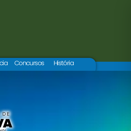
cia
Concursos
História