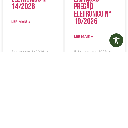
14/2026
Pregão
Eletrônico N°
19/2026
LER MAIS »
LER MAIS »
5 de agosto de 2026
5 de agosto de 2026
Nenhum comentário
Nenhum comentário
Edital de
Diário Oficial
Convocação
Eletrônico –
080 – Concurso
Edição 1082 –
Público
05/08/2026
001/2023
LER MAIS »
LER MAIS »