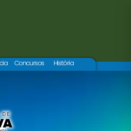
cia
Concursos
História