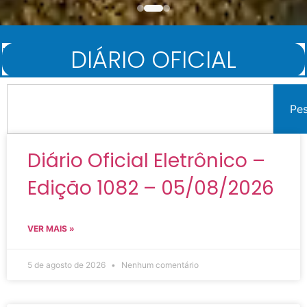
DIÁRIO OFICIAL
Início
/
Diário Oficial
Pe
Diário Oficial Eletrônico –
Edição 1082 – 05/08/2026
VER MAIS »
5 de agosto de 2026
Nenhum comentário