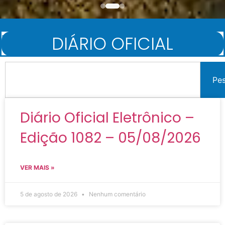
DIÁRIO OFICIAL
Início
/
Diário Oficial
Pe
Diário Oficial Eletrônico –
Edição 1082 – 05/08/2026
VER MAIS »
5 de agosto de 2026
Nenhum comentário