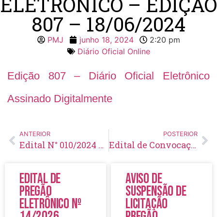
ELETRÔNICO – EDIÇÃO
807 – 18/06/2024
PMJ
junho 18, 2024
2:20 pm
Diário Oficial Online
Edição 807 – Diário Oficial Eletrônico
Assinado Digitalmente
ANTERIOR
POSTERIOR
Edital N° 010/2024 – Resultado definitivo das provas prática e de títulos e resultado preliminar Ampla Concorrência e Afrodescendentes – Processo Seletivo Simplificado N° 001/2024
Edital de Convocação 031 – Processo Seletivo Simplificado 002/2022
Edital de
Aviso de
Pregão
Suspensão de
Eletrônico Nº
Licitação
14/2026
Pregão