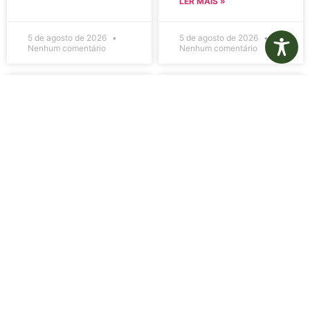
LER MAIS »
5 de agosto de 2026
5 de agosto de 2026
Nenhum comentário
Nenhum comentário
Edital de
Diário Oficial
Convocação
Eletrônico –
080 – Concurso
Edição 1082 –
Público
05/08/2026
001/2023
LER MAIS »
LER MAIS »
5 de agosto de 2026
5 de agosto de 2026
Nenhum comentário
Nenhum comentário
Aviso de
Aviso de