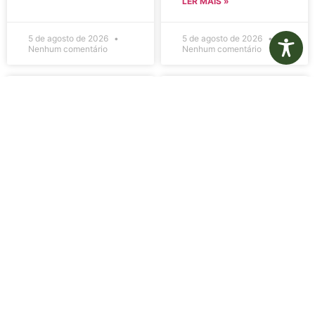
LER MAIS »
5 de agosto de 2026
5 de agosto de 2026
Nenhum comentário
Nenhum comentário
Edital de
Diário Oficial
Convocação
Eletrônico –
080 – Concurso
Edição 1082 –
Público
05/08/2026
001/2023
LER MAIS »
LER MAIS »
5 de agosto de 2026
5 de agosto de 2026
Nenhum comentário
Nenhum comentário
Aviso de
Aviso de