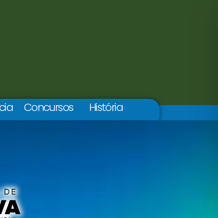
cia
Concursos
História