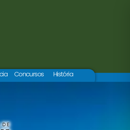
cia
Concursos
História