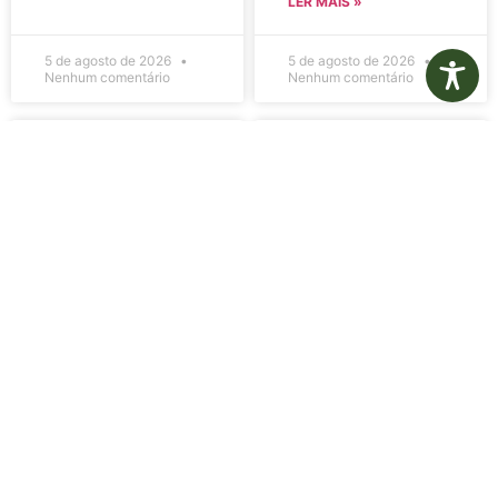
LER MAIS »
5 de agosto de 2026
5 de agosto de 2026
Nenhum comentário
Nenhum comentário
Edital de
Diário Oficial
Convocação
Eletrônico –
080 – Concurso
Edição 1082 –
Público
05/08/2026
001/2023
LER MAIS »
LER MAIS »
5 de agosto de 2026
5 de agosto de 2026
Nenhum comentário
Nenhum comentário
Aviso de
Aviso de