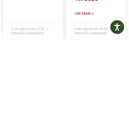
LER MAIS »
5 de agosto de 2026
5 de agosto de 2026
Nenhum comentário
Nenhum comentário
Edital de
Diário Oficial
Convocação
Eletrônico –
080 – Concurso
Edição 1082 –
Público
05/08/2026
001/2023
LER MAIS »
LER MAIS »
5 de agosto de 2026
5 de agosto de 2026
Nenhum comentário
Nenhum comentário