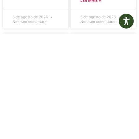
LER MAIS »
5 de agosto de 2026
5 de agosto de 2026
Nenhum comentário
Nenhum comentário
Edital de
Diário Oficial
Convocação
Eletrônico –
080 – Concurso
Edição 1082 –
Público
05/08/2026
001/2023
LER MAIS »
LER MAIS »
5 de agosto de 2026
5 de agosto de 2026
Nenhum comentário
Nenhum comentário
Aviso de
Aviso de