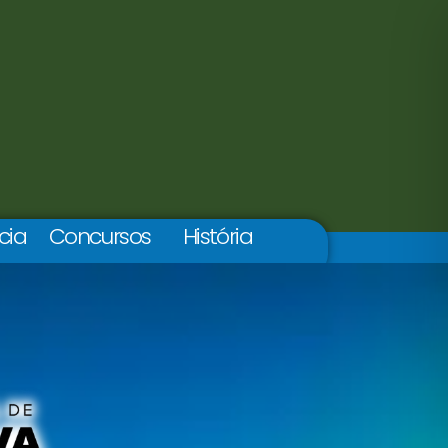
cia
Concursos
História