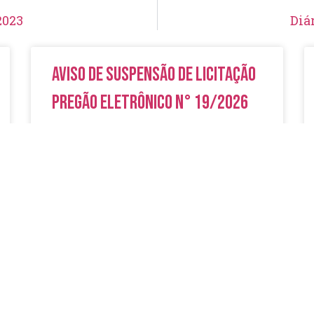
2023
Diá
Aviso de Suspensão de Licitação
Pregão Eletrônico N° 19/2026
LER MAIS »
5 de agosto de 2026
Nenhum comentário
Aviso de Licitação Pregão
Eletrônico Nº 20/2026