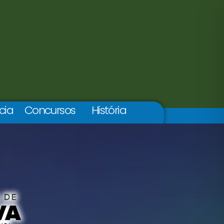
cia
Concursos
História