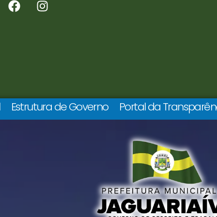
l
Estrutura de Governo
Portal da Transparên