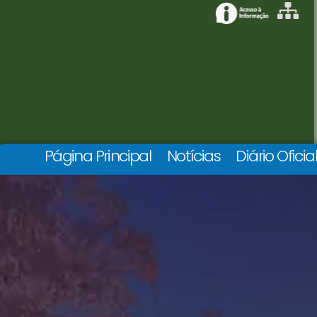
Página Principal
Notícias
Diário Oficia