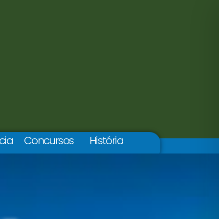
cia
Concursos
História