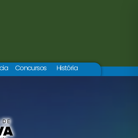
cia
Concursos
História