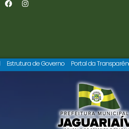
l
Estrutura de Governo
Portal da Transparên