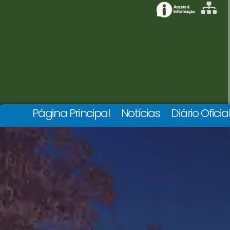
Página Principal
Notícias
Diário Oficia