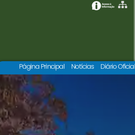
Página Principal
Notícias
Diário Oficia