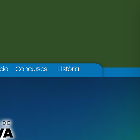
cia
Concursos
História