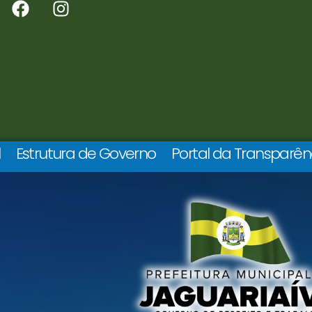
l
Estrutura de Governo
Portal da Transparên