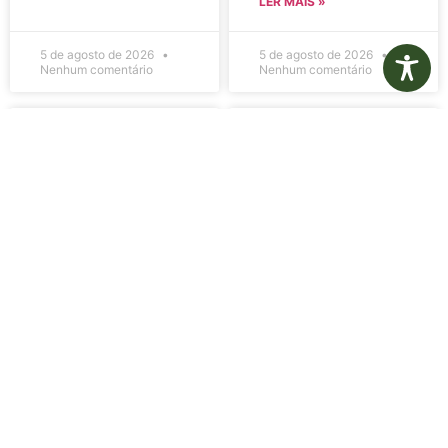
LER MAIS »
5 de agosto de 2026
5 de agosto de 2026
Nenhum comentário
Nenhum comentário
Edital de
Diário Oficial
Convocação
Eletrônico –
080 – Concurso
Edição 1082 –
Público
05/08/2026
001/2023
LER MAIS »
LER MAIS »
5 de agosto de 2026
5 de agosto de 2026
Nenhum comentário
Nenhum comentário
Aviso de
Aviso de