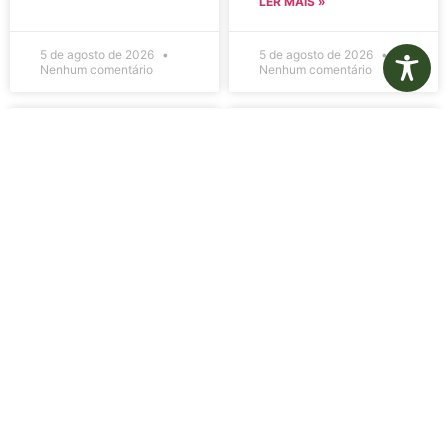
LER MAIS »
5 de agosto de 2026
5 de agosto de 2026
Nenhum comentário
Nenhum comentário
Edital de
Diário Oficial
Convocação
Eletrônico –
080 – Concurso
Edição 1082 –
Público
05/08/2026
001/2023
LER MAIS »
LER MAIS »
5 de agosto de 2026
5 de agosto de 2026
Nenhum comentário
Nenhum comentário
Aviso de
Aviso de