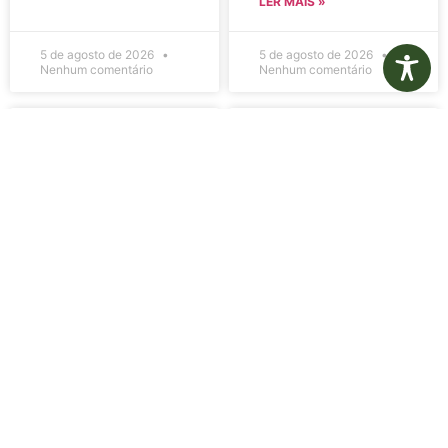
LER MAIS »
5 de agosto de 2026
5 de agosto de 2026
Nenhum comentário
Nenhum comentário
Edital de
Diário Oficial
Convocação
Eletrônico –
080 – Concurso
Edição 1082 –
Público
05/08/2026
001/2023
LER MAIS »
LER MAIS »
5 de agosto de 2026
5 de agosto de 2026
Nenhum comentário
Nenhum comentário
Aviso de
Aviso de