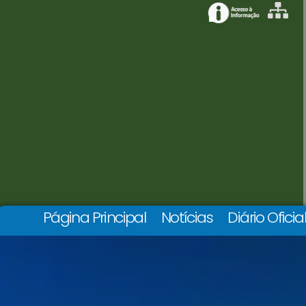
Página Principal
Notícias
Diário Oficia