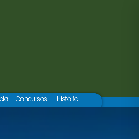
cia
Concursos
História