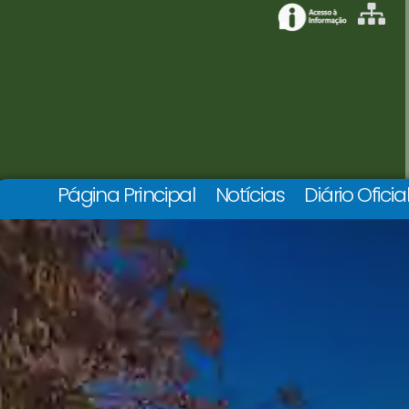
Página Principal
Notícias
Diário Oficia