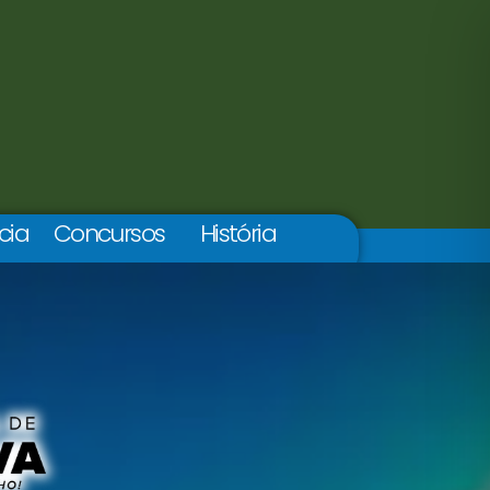
cia
Concursos
História