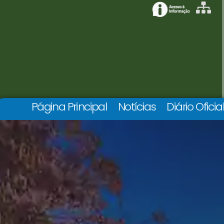
Página Principal
Notícias
Diário Oficia