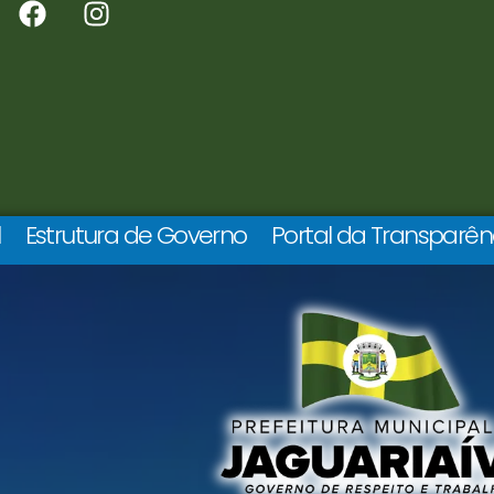
l
Estrutura de Governo
Portal da Transparên