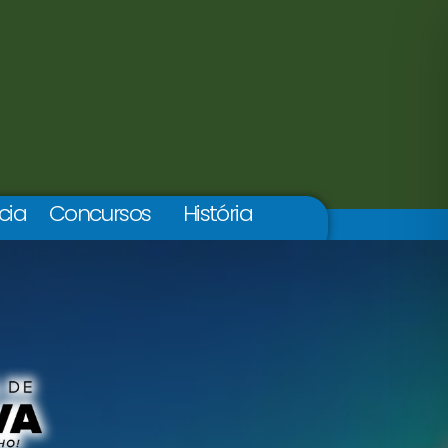
cia
Concursos
História