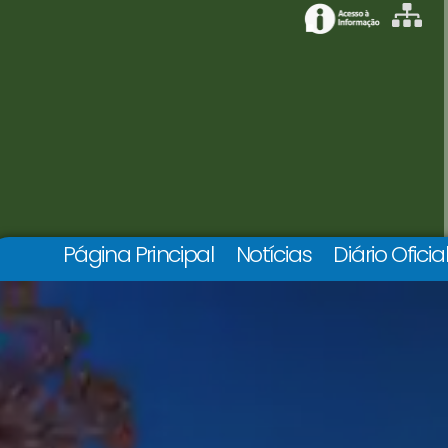
Página Principal
Notícias
Diário Oficia