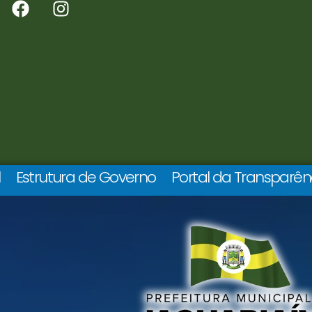
l
Estrutura de Governo
Portal da Transparên