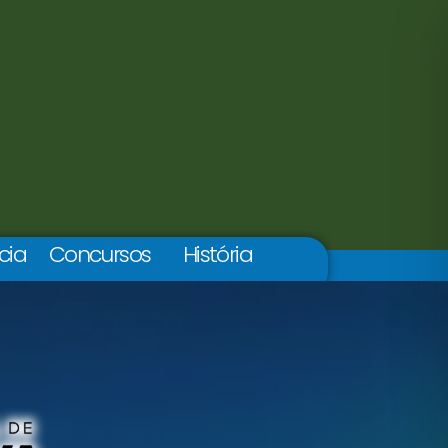
cia
Concursos
História