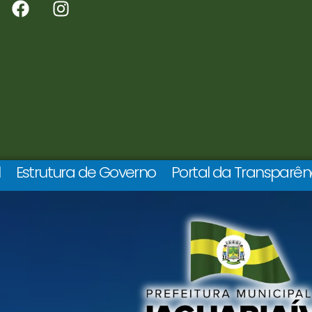
l
Estrutura de Governo
Portal da Transparên