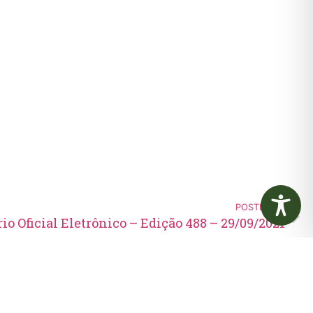
POSTERIOR
rio Oficial Eletrônico – Edição 488 – 29/09/2021
Edital de Convocação 080 –
Concurso Público 001/2023