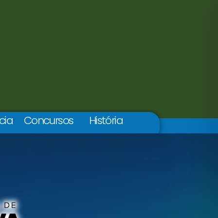
cia
Concursos
História