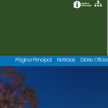
Página Principal
Notícias
Diário Oficia