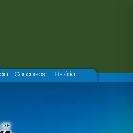
cia
Concursos
História