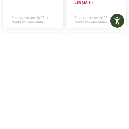
LER MAIS »
5 de agosto de 2026
5 de agosto de 2026
Nenhum comentário
Nenhum comentário
Edital de
Diário Oficial
Convocação
Eletrônico –
080 – Concurso
Edição 1082 –
Público
05/08/2026
001/2023
LER MAIS »
LER MAIS »
5 de agosto de 2026
5 de agosto de 2026
Nenhum comentário
Nenhum comentário
Aviso de
Aviso de